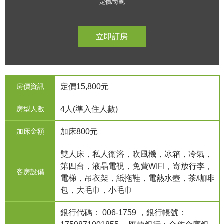
定價/每晚
立即訂房
房價資訊
定價15,800元
房型人數
4人(準入住人數)
加床金額
加床800元
雙人床，私人衛浴，吹風機，冰箱，冷氣，
第四台，液晶電視，免費WIFI，寄放行李，
客房設備
電梯，吊衣架，紙拖鞋，電熱水壺，茶/咖啡
包，大毛巾，小毛巾
銀行代碼： 006-1759 ，銀行帳號：