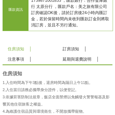
1759871001855 ，匯款銀行：合作金庫銀
行 太原分行 ，匯款戶名：美之旅有限公司
匯款資訊
訂房確認OK後，請於訂房後24小時內匯訂
金，若於保留時間內未收到匯款訂金則將取
消訂房，並且不另行通知。
住房須知
訂房須知
注意事項
延期與退費說明
住房須知
1.入住時間為下午3點後，退房時間為隔日上午11點。
2.入住當日請務必攜帶身分證件，以便登記。
3.依據菸害防制法規章，飯店全面禁煙以免觸發火警警報器及影
響其他住宿旅客之權益。
4.為維護住宿品質與環境衛生，不開放攜帶寵物。