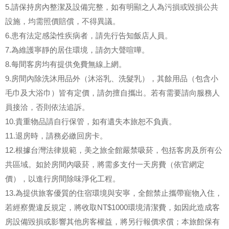
5.請保持房內整潔及設備完整，如有明顯之人為污損或毀損公共
設施，均需照價賠償，不得異議。
6.患有法定感染性疾病者，請先行告知飯店人員。
7.為維護寧靜的居住環境，請勿大聲喧嘩。
8.每間客房均有提供免費無線上網。
9.房間內除洗沐用品外（沐浴乳、洗髮乳），其餘用品（包含小
毛巾及大浴巾）皆有定價，請勿擅自攜出。若有需要請向服務人
員接洽，否則依法追訴。
10.貴重物品請自行保管，如有遺失本旅恕不負責。
11.退房時，請務必繳回房卡。
12.根據台灣法律規範，美之旅全館嚴禁吸菸，包括客房及所有公
共區域。如於房間內吸菸，將需多支付一天房費（依官網定
價），以進行房間除味淨化工程。
13.為提供旅客優質的住宿環境與安寧，全館禁止攜帶寵物入住，
若經察覺違反規定，將收取NT$1000環境清潔費，如因此造成客
房設備毀損或影響其他房客權益，將另行報價求償；本旅館保有