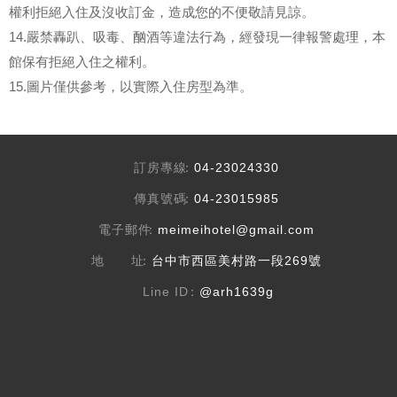
權利拒絕入住及沒收訂金，造成您的不便敬請見諒。
14.嚴禁轟趴、吸毒、酗酒等違法行為，經發現一律報警處理，本
館保有拒絕入住之權利。
15.圖片僅供參考，以實際入住房型為準。
訂房專線
04-23024330
傳真號碼
04-23015985
電子郵件
meimeihotel@gmail.com
地 址
台中市西區美村路一段269號
Line ID
@arh1639g